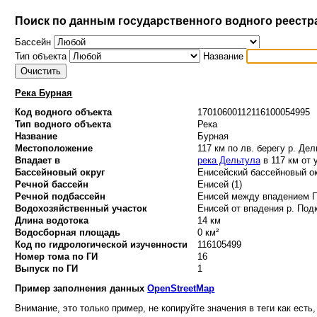
Поиск по данным государственного водного реестр
Бассейн
Тип объекта
Название
Река Бурная
Код водного объекта
17010600112116100054995
Тип водного объекта
Река
Название
Бурная
Местоположение
117 км по лв. берегу р. Де
Впадает в
река Дельтула
в 117 км от 
Бассейновый округ
Енисейский бассейновый ок
Речной бассейн
Енисей (1)
Речной подбассейн
Енисей между впадением По
Водохозяйственный участок
Енисей от впадения р. Подк
Длина водотока
14 км
Водосборная площадь
0 км²
Код по гидрологической изученности
116105499
Номер тома по ГИ
16
Выпуск по ГИ
1
Пример заполнения данных
OpenStreetMap
Внимание, это только пример, не копируйте значения в теги как есть,