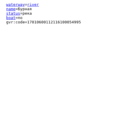
waterway
=
river
name
=Бурная
status
=река
boat
=no
gvr:code=17010600112116100054995