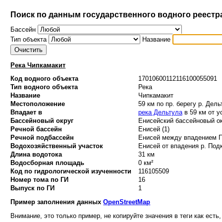
Поиск по данным государственного водного реестр
Бассейн
Тип объекта
Название
Река Чипкамакит
Код водного объекта
17010600112116100055091
Тип водного объекта
Река
Название
Чипкамакит
Местоположение
59 км по пр. берегу р. Дель
Впадает в
река Дельтула
в 59 км от у
Бассейновый округ
Енисейский бассейновый ок
Речной бассейн
Енисей (1)
Речной подбассейн
Енисей между впадением По
Водохозяйственный участок
Енисей от впадения р. Подк
Длина водотока
31 км
Водосборная площадь
0 км²
Код по гидрологической изученности
116105509
Номер тома по ГИ
16
Выпуск по ГИ
1
Пример заполнения данных
OpenStreetMap
Внимание, это только пример, не копируйте значения в теги как есть,