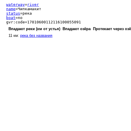
waterway
=
river
name
=Чипкамакит
status
=река
boat
=no
gvr:code=17010600112116100055091
Впадают реки (км от устья)
Впадают озёра
Протекает через оз
11 км:
река без названия