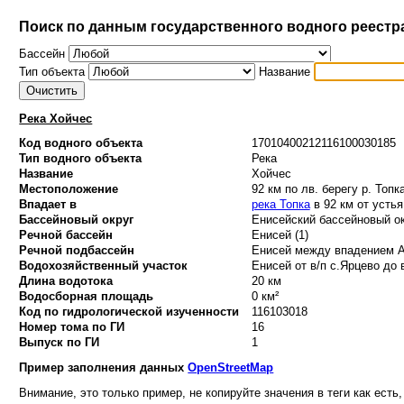
Поиск по данным государственного водного реестр
Бассейн
Тип объекта
Название
Река Хойчес
Код водного объекта
17010400212116100030185
Тип водного объекта
Река
Название
Хойчес
Местоположение
92 км по лв. берегу р. Топк
Впадает в
река Топка
в 92 км от устья
Бассейновый округ
Енисейский бассейновый ок
Речной бассейн
Енисей (1)
Речной подбассейн
Енисей между впадением Ан
Водохозяйственный участок
Енисей от в/п с.Ярцево до 
Длина водотока
20 км
Водосборная площадь
0 км²
Код по гидрологической изученности
116103018
Номер тома по ГИ
16
Выпуск по ГИ
1
Пример заполнения данных
OpenStreetMap
Внимание, это только пример, не копируйте значения в теги как есть,