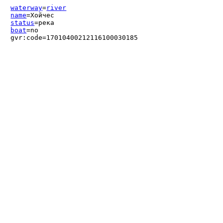
waterway
=
river
name
=Хойчес
status
=река
boat
=no
gvr:code=17010400212116100030185