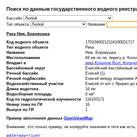
Поиск по данным государственного водного реестр
Бассейн
Тип объекта
Название
Река Ниж. Боровушка
Код водного объекта
17010400212116100031717
Тип водного объекта
Река
Название
Ниж. Боровушка
Местоположение
84 км по лв. берегу р. Кол
Впадает в
река Кольчум (Бол. Кольчу
Бассейновый округ
Енисейский бассейновый ок
Речной бассейн
Енисей (1)
Речной подбассейн
Енисей между впадением Ан
Водохозяйственный участок
Енисей от в/п с.Ярцево до 
Длина водотока
16 км
Водосборная площадь
0 км²
Код по гидрологической изученности
116103171
Номер тома по ГИ
16
Выпуск по ГИ
1
Пример заполнения данных
OpenStreetMap
Внимание, это только пример, не копируйте значения в теги как есть,
waterway
=
river