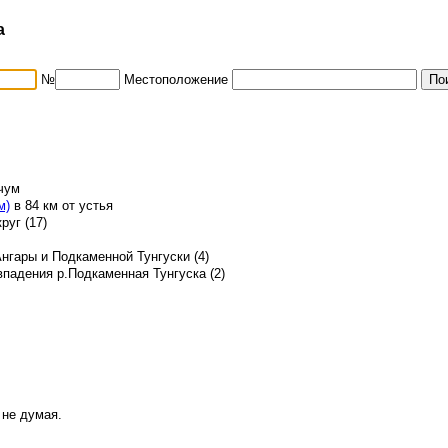
а
№
Местоположение
ьчум
м)
в 84 км от устья
руг (17)
гары и Подкаменной Тунгуски (4)
впадения р.Подкаменная Тунгуска (2)
 не думая.