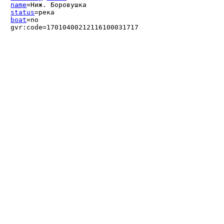
name
=Ниж. Боровушка
status
=река
boat
=no
gvr:code=17010400212116100031717