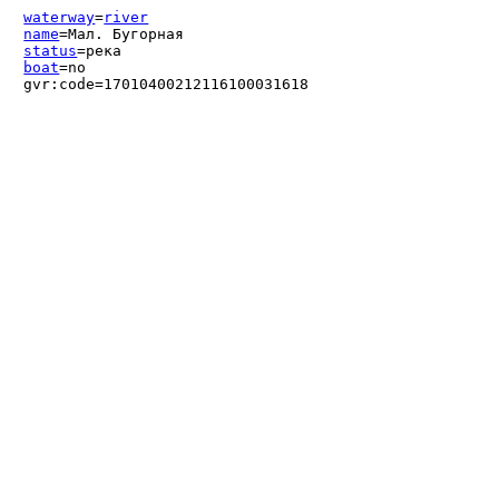
waterway
=
river
name
=Мал. Бугорная
status
=река
boat
=no
gvr:code=17010400212116100031618