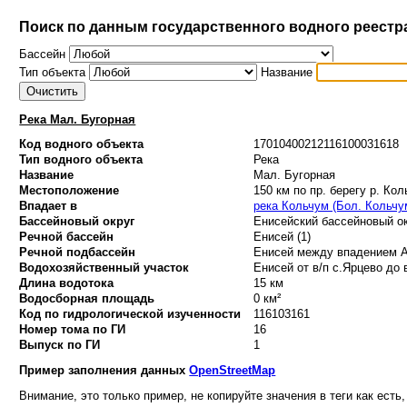
Поиск по данным государственного водного реестр
Бассейн
Тип объекта
Название
Река Мал. Бугорная
Код водного объекта
17010400212116100031618
Тип водного объекта
Река
Название
Мал. Бугорная
Местоположение
150 км по пр. берегу р. Ко
Впадает в
река Кольчум (Бол. Кольчу
Бассейновый округ
Енисейский бассейновый ок
Речной бассейн
Енисей (1)
Речной подбассейн
Енисей между впадением Ан
Водохозяйственный участок
Енисей от в/п с.Ярцево до 
Длина водотока
15 км
Водосборная площадь
0 км²
Код по гидрологической изученности
116103161
Номер тома по ГИ
16
Выпуск по ГИ
1
Пример заполнения данных
OpenStreetMap
Внимание, это только пример, не копируйте значения в теги как есть,