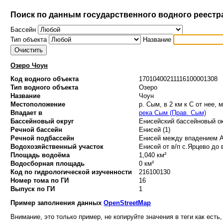
Поиск по данным государственного водного реестр
Бассейн
Тип объекта
Название
Озеро Чоун
Код водного объекта
17010400211116100001308
Тип водного объекта
Озеро
Название
Чоун
Местоположение
р. Сым, в 2 км к С от нее,
Впадает в
река Сым (Прав. Сым)
Бассейновый округ
Енисейский бассейновый ок
Речной бассейн
Енисей (1)
Речной подбассейн
Енисей между впадением Ан
Водохозяйственный участок
Енисей от в/п с.Ярцево до 
Площадь водоёма
1,040 км²
Водосборная площадь
0 км²
Код по гидрологической изученности
216100130
Номер тома по ГИ
16
Выпуск по ГИ
1
Пример заполнения данных
OpenStreetMap
Внимание, это только пример, не копируйте значения в теги как есть,