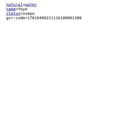
natural
=
water
name
=Чоун
status
=озеро
gvr:code=17010400211116100001308