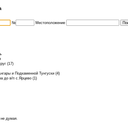
а
№
Местоположение
ь
я
руг (17)
гары и Подкаменной Тунгуски (4)
а до в/п с.Ярцево (1)
 не думая.