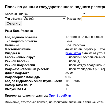
Поиск по данным государственного водного реестр
Бассейн
Тип объекта
Название
Река Бол. Рассоха
Код водного объекта
17010400112116100028169
Тип водного объекта
Река
Название
Бол. Рассоха
Местоположение
44 км по лв. берегу р. Вятк
Впадает в
река Вятка
в 44 км от устья
Бассейновый округ
Енисейский бассейновый ок
Речной бассейн
Енисей (1)
Речной подбассейн
Енисей между впадением Ан
Водохозяйственный участок
Енисей от впадения р.Ангар
Длина водотока
35 км
Водосборная площадь
0 км²
Код по гидрологической изученности
116102816
Номер тома по ГИ
16
Выпуск по ГИ
1
Пример заполнения данных
OpenStreetMap
Внимание, это только пример, не копируйте значения в теги как есть,