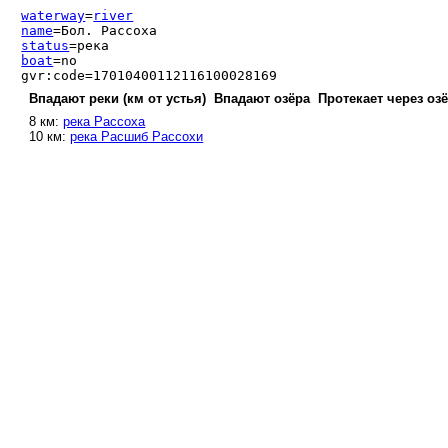
waterway
=
river
name
=Бол. Рассоха
status
=река
boat
=no
gvr:code=17010400112116100028169
Впадают реки (км от устья)
Впадают озёра
Протекает через оз
8 км:
река Рассоха
10 км:
река Расшиб Рассохи