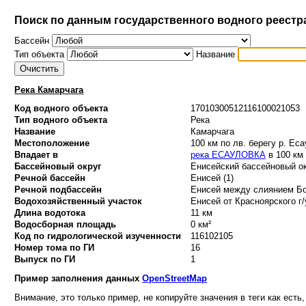
Поиск по данным государственного водного реестр
Бассейн
Тип объекта
Название
Река Камарчага
Код водного объекта
17010300512116100021053
Тип водного объекта
Река
Название
Камарчага
Местоположение
100 км по лв. берегу р. Ес
Впадает в
река ЕСАУЛОВКА
в 100 км 
Бассейновый округ
Енисейский бассейновый ок
Речной бассейн
Енисей (1)
Речной подбассейн
Енисей между слиянием Бо
Водохозяйственный участок
Енисей от Красноярского г/
Длина водотока
11 км
Водосборная площадь
0 км²
Код по гидрологической изученности
116102105
Номер тома по ГИ
16
Выпуск по ГИ
1
Пример заполнения данных
OpenStreetMap
Внимание, это только пример, не копируйте значения в теги как есть,