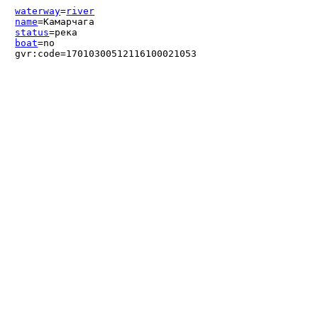
waterway
=
river
name
=Камарчага
status
=река
boat
=no
gvr:code=17010300512116100021053