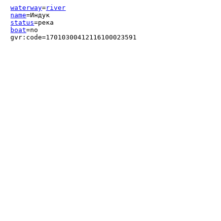
waterway
=
river
name
=Индук
status
=река
boat
=no
gvr:code=17010300412116100023591