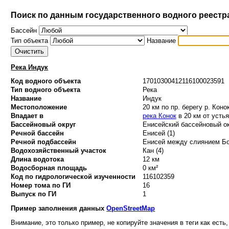
Поиск по данным государственного водного реестр
Бассейн
Тип объекта
Название
Река Индук
Код водного объекта
17010300412116100023591
Тип водного объекта
Река
Название
Индук
Местоположение
20 км по пр. берегу р. Коно
Впадает в
река Конок
в 20 км от устья
Бассейновый округ
Енисейский бассейновый ок
Речной бассейн
Енисей (1)
Речной подбассейн
Енисей между слиянием Бо
Водохозяйственный участок
Кан (4)
Длина водотока
12 км
Водосборная площадь
0 км²
Код по гидрологической изученности
116102359
Номер тома по ГИ
16
Выпуск по ГИ
1
Пример заполнения данных
OpenStreetMap
Внимание, это только пример, не копируйте значения в теги как есть,