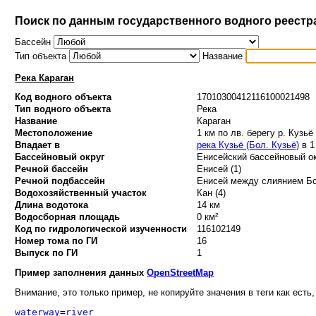
Поиск по данным государственного водного реестр
Бассейн
Тип объекта
Название
Река Караган
Код водного объекта
17010300412116100021498
Тип водного объекта
Река
Название
Караган
Местоположение
1 км по лв. берегу р. Кузьё
Впадает в
река Кузьё (Бол. Кузьё)
в 1
Бассейновый округ
Енисейский бассейновый ок
Речной бассейн
Енисей (1)
Речной подбассейн
Енисей между слиянием Бо
Водохозяйственный участок
Кан (4)
Длина водотока
14 км
Водосборная площадь
0 км²
Код по гидрологической изученности
116102149
Номер тома по ГИ
16
Выпуск по ГИ
1
Пример заполнения данных
OpenStreetMap
Внимание, это только пример, не копируйте значения в теги как есть,
waterway
=
river