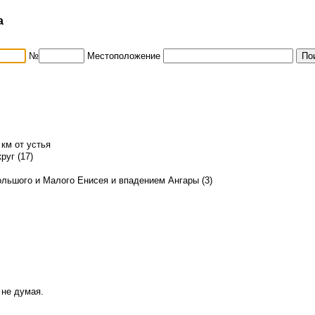
а
№
Местоположение
 км от устья
руг (17)
льшого и Малого Енисея и впадением Ангары (3)
 не думая.