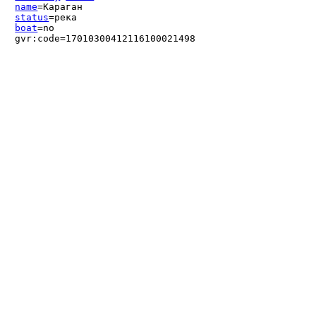
name
=Караган
status
=река
boat
=no
gvr:code=17010300412116100021498