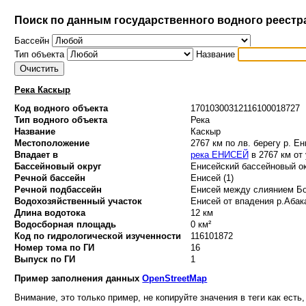
Поиск по данным государственного водного реестр
Бассейн
Тип объекта
Название
Река Каскыр
Код водного объекта
17010300312116100018727
Тип водного объекта
Река
Название
Каскыр
Местоположение
2767 км по лв. берегу р. Е
Впадает в
река ЕНИСЕЙ
в 2767 км от
Бассейновый округ
Енисейский бассейновый ок
Речной бассейн
Енисей (1)
Речной подбассейн
Енисей между слиянием Бо
Водохозяйственный участок
Енисей от впадения р.Абака
Длина водотока
12 км
Водосборная площадь
0 км²
Код по гидрологической изученности
116101872
Номер тома по ГИ
16
Выпуск по ГИ
1
Пример заполнения данных
OpenStreetMap
Внимание, это только пример, не копируйте значения в теги как есть,