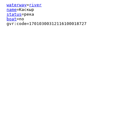
waterway
=
river
name
=Каскыр
status
=река
boat
=no
gvr:code=17010300312116100018727