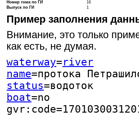
Номер тома по ГИ
16
Выпуск по ГИ
1
Пример заполнения дан
Внимание, это только приме
как есть, не думая.
waterway
=
river
name
=протока Петрашил
status
=водоток
boat
=no
gvr:code=170103003120