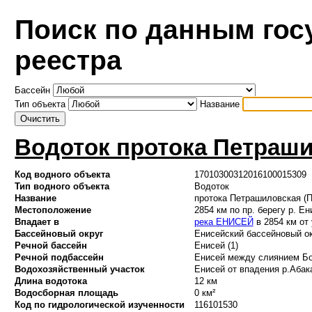
Поиск по данным гос
реестра
Бассейн
Тип объекта
Название
Водоток протока Петраши
Код водного объекта
17010300312016100015309
Тип водного объекта
Водоток
Название
протока Петрашиловская (
Местоположение
2854 км по пр. берегу р. Ен
Впадает в
река ЕНИСЕЙ
в 2854 км от
Бассейновый округ
Енисейский бассейновый ок
Речной бассейн
Енисей (1)
Речной подбассейн
Енисей между слиянием Бо
Водохозяйственный участок
Енисей от впадения р.Абака
Длина водотока
12 км
Водосборная площадь
0 км²
Код по гидрологической изученности
116101530