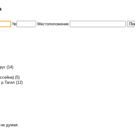
а
№
Местоположение
уг (14)
ссейна) (5)
р.Тагил (12)
 не думая.