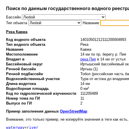
Поиск по данным государственного водного реестр
Бассейн
Тип объекта
Название
Река Кавма
Код водного объекта
14010501212111200004893
Тип водного объекта
Река
Название
Кавма
Местоположение
14 км по пр. берегу р. Пия
Впадает в
река Пия
в 14 км от устья
Бассейновый округ
Иртышский бассейновый окр
Речной бассейн
Иртыш (1)
Речной подбассейн
Тобол (российская часть ба
Водохозяйственный участок
Тура от истока до впадения 
Длина водотока
14 км
Водосборная площадь
0 км²
Код по гидрологической изученности
111200489
Номер тома по ГИ
11
Выпуск по ГИ
2
Пример заполнения данных
OpenStreetMap
Внимание, это только пример, не копируйте значения в теги как есть,
waterway
=
river