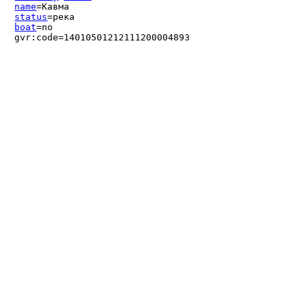
name
=Кавма
status
=река
boat
=no
gvr:code=14010501212111200004893