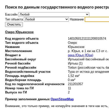
Поиск по данным государственного водного реестр
Бассейн
Тип объекта
Название
Озеро Юрьинское
Код водного объекта
14010501211111200010574
Тип водного объекта
Озеро
Название
Юрьинское
Местоположение
р. Юрья, в 1 км на СЗ от с
Впадает в
река Юрья (Юра)
Бассейновый округ
Иртышский бассейновый окр
Речной бассейн
Иртыш (1)
Речной подбассейн
Тобол (российская часть ба
Водохозяйственный участок
Тура от истока до впадения 
Площадь водоёма
1,52 км²
Водосборная площадь
0 км²
Код по гидрологической изученности
211201057
Номер тома по ГИ
11
Выпуск по ГИ
2
Пример заполнения данных
OpenStreetMap
Внимание, это только пример, не копируйте значения в теги как есть,