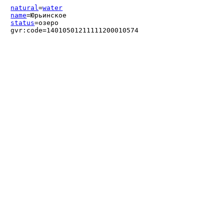
natural
=
water
name
=Юрьинское
status
=озеро
gvr:code=14010501211111200010574