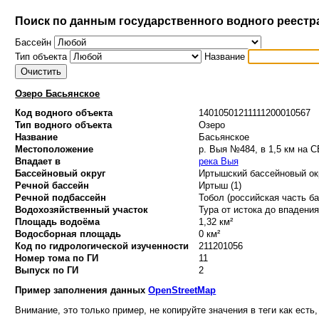
Поиск по данным государственного водного реестр
Бассейн
Тип объекта
Название
Озеро Басьянское
Код водного объекта
14010501211111200010567
Тип водного объекта
Озеро
Название
Басьянское
Местоположение
р. Выя №484, в 1,5 км на С
Впадает в
река Выя
Бассейновый округ
Иртышский бассейновый окр
Речной бассейн
Иртыш (1)
Речной подбассейн
Тобол (российская часть ба
Водохозяйственный участок
Тура от истока до впадения 
Площадь водоёма
1,32 км²
Водосборная площадь
0 км²
Код по гидрологической изученности
211201056
Номер тома по ГИ
11
Выпуск по ГИ
2
Пример заполнения данных
OpenStreetMap
Внимание, это только пример, не копируйте значения в теги как есть,