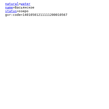
natural
=
water
name
=Басьянское
status
=озеро
gvr:code=14010501211111200010567