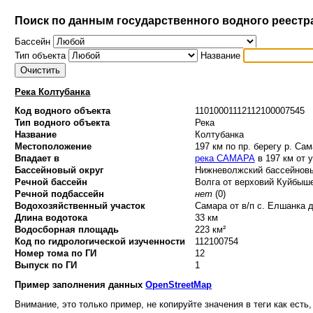
Поиск по данным государственного водного реестр
Бассейн
Тип объекта
Название
Река Колтубанка
Код водного объекта
11010001112112100007545
Тип водного объекта
Река
Название
Колтубанка
Местоположение
197 км по пр. берегу р. Са
Впадает в
река САМАРА
в 197 км от 
Бассейновый округ
Нижневолжский бассейновый
Речной бассейн
Волга от верховий Куйбыше
Речной подбассейн
нет
(0)
Водохозяйственный участок
Самара от в/п с. Елшанка д
Длина водотока
33 км
Водосборная площадь
223 км²
Код по гидрологической изученности
112100754
Номер тома по ГИ
12
Выпуск по ГИ
1
Пример заполнения данных
OpenStreetMap
Внимание, это только пример, не копируйте значения в теги как есть,