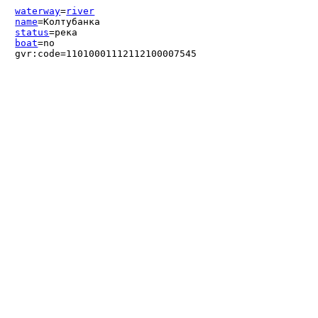
waterway
=
river
name
=Колтубанка
status
=река
boat
=no
gvr:code=11010001112112100007545