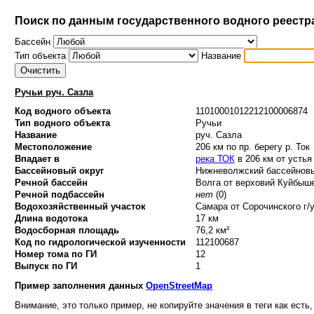
Поиск по данным государственного водного реестр
Бассейн
Тип объекта
Название
Ручьи руч. Сазла
Код водного объекта
11010001012212100006874
Тип водного объекта
Ручьи
Название
руч. Сазла
Местоположение
206 км по пр. берегу р. Ток
Впадает в
река ТОК
в 206 км от устья
Бассейновый округ
Нижневолжский бассейновый
Речной бассейн
Волга от верховий Куйбыше
Речной подбассейн
нет
(0)
Водохозяйственный участок
Самара от Сорочинского г/у
Длина водотока
17 км
Водосборная площадь
76,2 км²
Код по гидрологической изученности
112100687
Номер тома по ГИ
12
Выпуск по ГИ
1
Пример заполнения данных
OpenStreetMap
Внимание, это только пример, не копируйте значения в теги как есть,