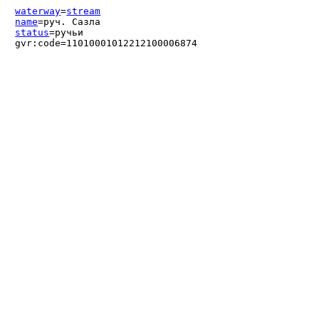
waterway
=
stream
name
=руч. Сазла
status
=ручьи
gvr:code=11010001012212100006874