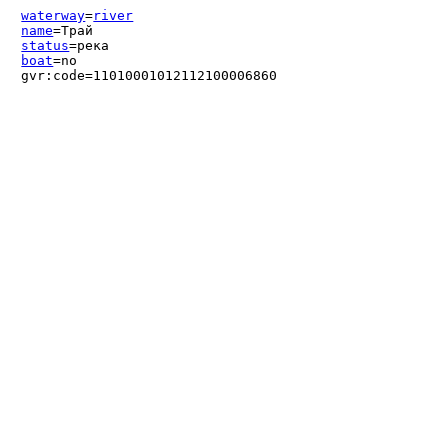
waterway
=
river
name
=Трай
status
=река
boat
=no
gvr:code=11010001012112100006860