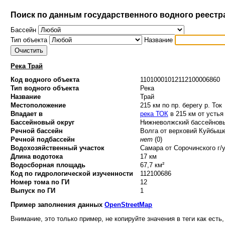
Поиск по данным государственного водного реестр
Бассейн
Тип объекта
Название
Река Трай
Код водного объекта
11010001012112100006860
Тип водного объекта
Река
Название
Трай
Местоположение
215 км по пр. берегу р. Ток
Впадает в
река ТОК
в 215 км от устья
Бассейновый округ
Нижневолжский бассейновый
Речной бассейн
Волга от верховий Куйбыше
Речной подбассейн
нет
(0)
Водохозяйственный участок
Самара от Сорочинского г/у
Длина водотока
17 км
Водосборная площадь
67,7 км²
Код по гидрологической изученности
112100686
Номер тома по ГИ
12
Выпуск по ГИ
1
Пример заполнения данных
OpenStreetMap
Внимание, это только пример, не копируйте значения в теги как есть,