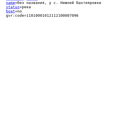
name
=без названия, у с. Нижней Бахтияровки
status
=река
boat
=no
gvr:code=11010001012112100007096