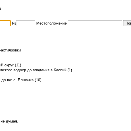
а
№
Местоположение
Бахтияровки
 округ (11)
вского водохр до впадения в Каспий (1)
 до в/п с. Елшанка (10)
 не думая.