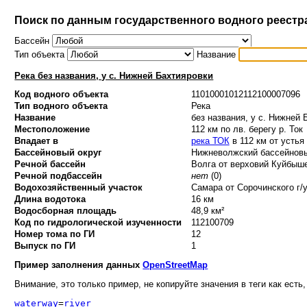
Поиск по данным государственного водного реестр
Бассейн
Тип объекта
Название
Река без названия, у с. Нижней Бахтияровки
Код водного объекта
11010001012112100007096
Тип водного объекта
Река
Название
без названия, у с. Нижней 
Местоположение
112 км по лв. берегу р. Ток
Впадает в
река ТОК
в 112 км от устья
Бассейновый округ
Нижневолжский бассейновый
Речной бассейн
Волга от верховий Куйбыше
Речной подбассейн
нет
(0)
Водохозяйственный участок
Самара от Сорочинского г/у
Длина водотока
16 км
Водосборная площадь
48,9 км²
Код по гидрологической изученности
112100709
Номер тома по ГИ
12
Выпуск по ГИ
1
Пример заполнения данных
OpenStreetMap
Внимание, это только пример, не копируйте значения в теги как есть,
waterway
=
river