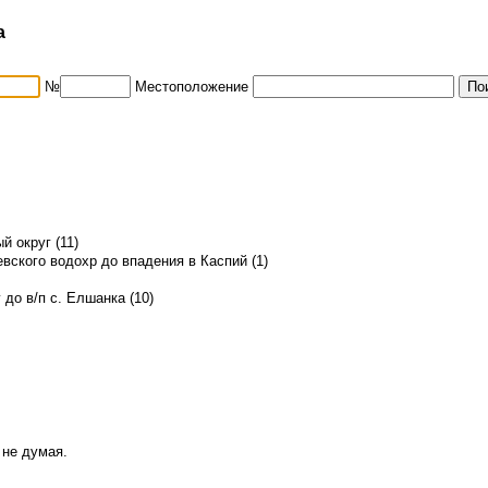
а
№
Местоположение
 округ (11)
вского водохр до впадения в Каспий (1)
 до в/п с. Елшанка (10)
 не думая.