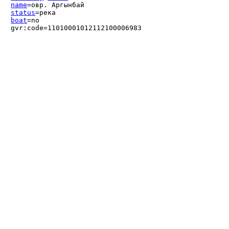
name
=овр. Аргынбай
status
=река
boat
=no
gvr:code=11010001012112100006983