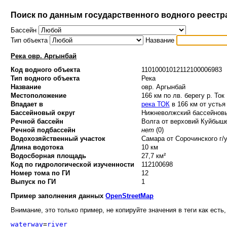
Поиск по данным государственного водного реестр
Бассейн
Тип объекта
Название
Река овр. Аргынбай
Код водного объекта
11010001012112100006983
Тип водного объекта
Река
Название
овр. Аргынбай
Местоположение
166 км по лв. берегу р. Ток
Впадает в
река ТОК
в 166 км от устья
Бассейновый округ
Нижневолжский бассейновый
Речной бассейн
Волга от верховий Куйбыше
Речной подбассейн
нет
(0)
Водохозяйственный участок
Самара от Сорочинского г/у
Длина водотока
10 км
Водосборная площадь
27,7 км²
Код по гидрологической изученности
112100698
Номер тома по ГИ
12
Выпуск по ГИ
1
Пример заполнения данных
OpenStreetMap
Внимание, это только пример, не копируйте значения в теги как есть,
waterway
=
river