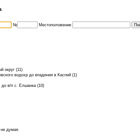
а
№
Местоположение
 округ (11)
вского водохр до впадения в Каспий (1)
 до в/п с. Елшанка (10)
 не думая.