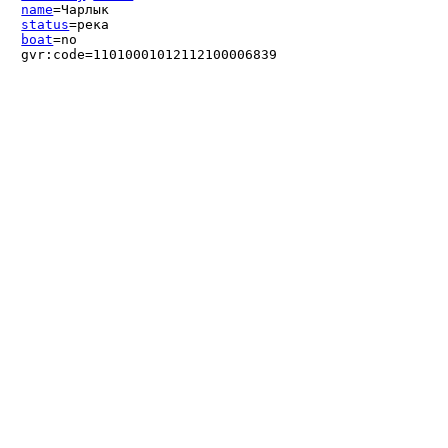
name
=Чарлык
status
=река
boat
=no
gvr:code=11010001012112100006839