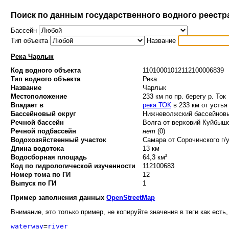
Поиск по данным государственного водного реестр
Бассейн
Тип объекта
Название
Река Чарлык
Код водного объекта
11010001012112100006839
Тип водного объекта
Река
Название
Чарлык
Местоположение
233 км по пр. берегу р. Ток
Впадает в
река ТОК
в 233 км от устья
Бассейновый округ
Нижневолжский бассейновый
Речной бассейн
Волга от верховий Куйбыше
Речной подбассейн
нет
(0)
Водохозяйственный участок
Самара от Сорочинского г/у
Длина водотока
13 км
Водосборная площадь
64,3 км²
Код по гидрологической изученности
112100683
Номер тома по ГИ
12
Выпуск по ГИ
1
Пример заполнения данных
OpenStreetMap
Внимание, это только пример, не копируйте значения в теги как есть,
waterway
=
river