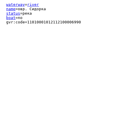
waterway
=
river
name
=овр. Сидорка
status
=река
boat
=no
gvr:code=11010001012112100006990