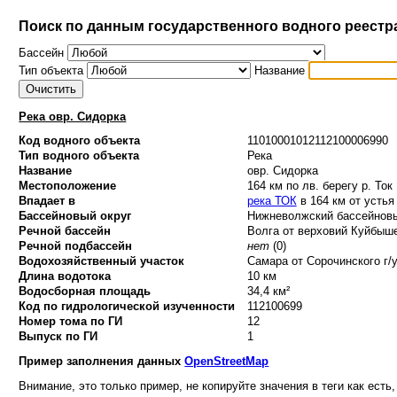
Поиск по данным государственного водного реестр
Бассейн
Тип объекта
Название
Река овр. Сидорка
Код водного объекта
11010001012112100006990
Тип водного объекта
Река
Название
овр. Сидорка
Местоположение
164 км по лв. берегу р. Ток
Впадает в
река ТОК
в 164 км от устья
Бассейновый округ
Нижневолжский бассейновый
Речной бассейн
Волга от верховий Куйбыше
Речной подбассейн
нет
(0)
Водохозяйственный участок
Самара от Сорочинского г/у
Длина водотока
10 км
Водосборная площадь
34,4 км²
Код по гидрологической изученности
112100699
Номер тома по ГИ
12
Выпуск по ГИ
1
Пример заполнения данных
OpenStreetMap
Внимание, это только пример, не копируйте значения в теги как есть,