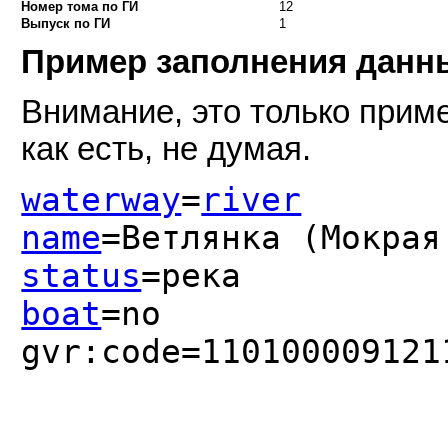
Номер тома по ГИ
12
Выпуск по ГИ
1
Пример заполнения дан
Внимание, это только приме
как есть, не думая.
waterway
=
river
name
=Ветлянка (Мокрая
status
=река
boat
=no
gvr:code=110100009121