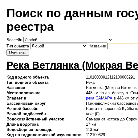
Поиск по данным гос
реестра
Бассейн
Тип объекта
Название
Река Ветлянка (Мокрая Ве
Код водного объекта
11010000912112100006291
Тип водного объекта
Река
Название
Ветлянка (Мокрая Ветлянка
Местоположение
448 км по лв. берегу р. Са
Впадает в
река САМАРА
в 448 км от 
Бассейновый округ
Нижневолжский бассейновый
Речной бассейн
Волга от верховий Куйбыше
Речной подбассейн
нет
(0)
Водохозяйственный участок
Самара от истока до Сорочи
Длина водотока
17 км
Водосборная площадь
113 км²
Код по гидрологической изученности
112100629