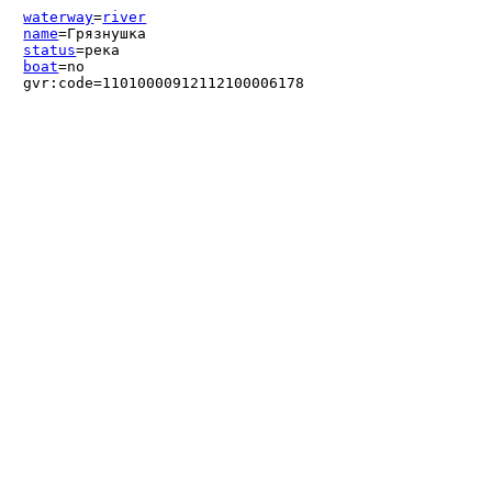
waterway
=
river
name
=Грязнушка
status
=река
boat
=no
gvr:code=11010000912112100006178