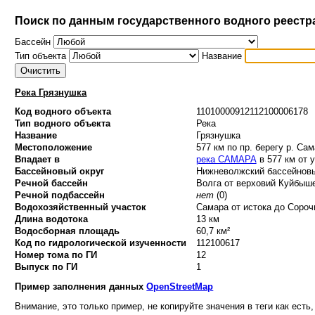
Поиск по данным государственного водного реестр
Бассейн
Тип объекта
Название
Река Грязнушка
Код водного объекта
11010000912112100006178
Тип водного объекта
Река
Название
Грязнушка
Местоположение
577 км по пр. берегу р. Са
Впадает в
река САМАРА
в 577 км от 
Бассейновый округ
Нижневолжский бассейновый
Речной бассейн
Волга от верховий Куйбыше
Речной подбассейн
нет
(0)
Водохозяйственный участок
Самара от истока до Сорочи
Длина водотока
13 км
Водосборная площадь
60,7 км²
Код по гидрологической изученности
112100617
Номер тома по ГИ
12
Выпуск по ГИ
1
Пример заполнения данных
OpenStreetMap
Внимание, это только пример, не копируйте значения в теги как есть,