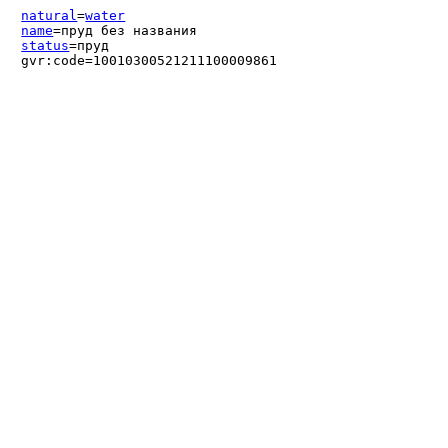
natural
=
water
name
=пруд без названия
status
=пруд
gvr:code=10010300521211100009861