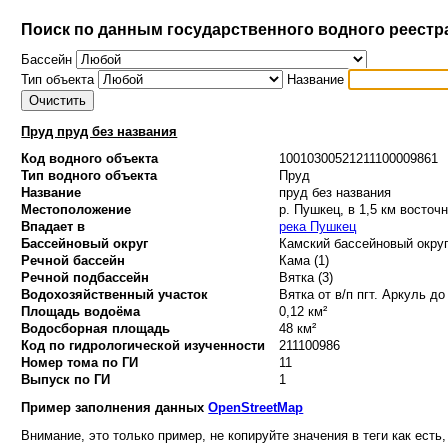
Поиск по данным государственного водного реестр
Бассейн
Тип объекта
Название
Пруд пруд без названия
Код водного объекта
10010300521211100009861
Тип водного объекта
Пруд
Название
пруд без названия
Местоположение
р. Пушкец, в 1,5 км восточ
Впадает в
река Пушкец
Бассейновый округ
Камский бассейновый округ
Речной бассейн
Кама (1)
Речной подбассейн
Вятка (3)
Водохозяйственный участок
Вятка от в/п пгт. Аркуль до
Площадь водоёма
0,12 км²
Водосборная площадь
48 км²
Код по гидрологической изученности
211100986
Номер тома по ГИ
11
Выпуск по ГИ
1
Пример заполнения данных
OpenStreetMap
Внимание, это только пример, не копируйте значения в теги как есть,