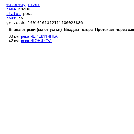
waterway
=
river
name
=ИЧАНЯ
status
=река
boat
=no
gvr:code=10010101312111100028886
Впадают реки (км от устья)
Впадают озёра
Протекает через оз
33 км:
река ЧЕРШИЛИНКА
42 км:
река ИГОНЯ-СУА