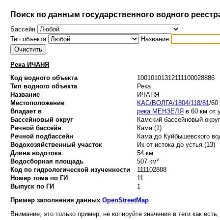
Поиск по данным государственного водного реестр
Бассейн
Тип объекта
Название
Река ИЧАНЯ
Код водного объекта
10010101312111100028886
Тип водного объекта
Река
Название
ИЧАНЯ
Местоположение
КАС/ВОЛГА/1804/118/81
/60
Впадает в
река МЕНЗЕЛЯ
в 60 км от 
Бассейновый округ
Камский бассейновый округ
Речной бассейн
Кама (1)
Речной подбассейн
Кама до Куйбышевского вод
Водохозяйственный участок
Ик от истока до устья (13)
Длина водотока
54 км
Водосборная площадь
507 км²
Код по гидрологической изученности
111102888
Номер тома по ГИ
11
Выпуск по ГИ
1
Пример заполнения данных
OpenStreetMap
Внимание, это только пример, не копируйте значения в теги как есть,