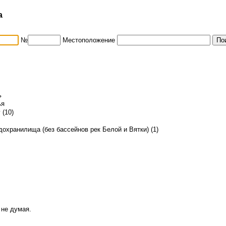
а
№
Местоположение
ь
ья
 (10)
охранилища (без бассейнов рек Белой и Вятки) (1)
 не думая.