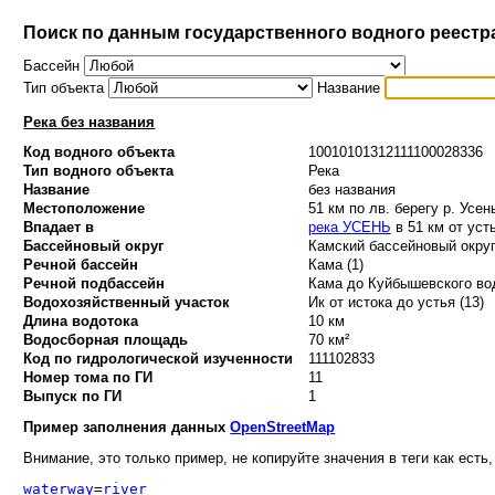
Поиск по данным государственного водного реестр
Бассейн
Тип объекта
Название
Река без названия
Код водного объекта
10010101312111100028336
Тип водного объекта
Река
Название
без названия
Местоположение
51 км по лв. берегу р. Усен
Впадает в
река УСЕНЬ
в 51 км от уст
Бассейновый округ
Камский бассейновый округ
Речной бассейн
Кама (1)
Речной подбассейн
Кама до Куйбышевского вод
Водохозяйственный участок
Ик от истока до устья (13)
Длина водотока
10 км
Водосборная площадь
70 км²
Код по гидрологической изученности
111102833
Номер тома по ГИ
11
Выпуск по ГИ
1
Пример заполнения данных
OpenStreetMap
Внимание, это только пример, не копируйте значения в теги как есть,
waterway
=
river