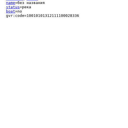
name
=без названия
status
=река
boat
=no
gvr:code=10010101312111100028336