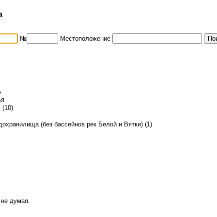
а
№
Местоположение
ь
ья
 (10)
охранилища (без бассейнов рек Белой и Вятки) (1)
 не думая.