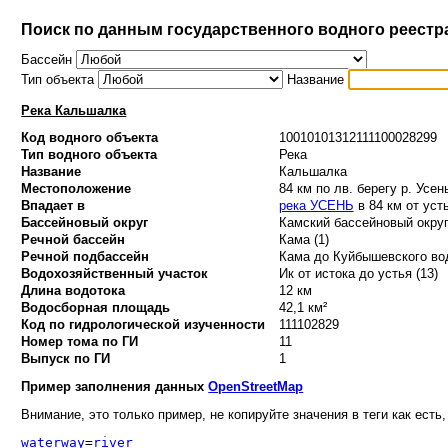
Поиск по данным государственного водного реестр
Бассейн
Тип объекта
Название
Река Кальшалка
Код водного объекта
10010101312111100028299
Тип водного объекта
Река
Название
Кальшалка
Местоположение
84 км по лв. берегу р. Усен
Впадает в
река УСЕНЬ
в 84 км от уст
Бассейновый округ
Камский бассейновый округ
Речной бассейн
Кама (1)
Речной подбассейн
Кама до Куйбышевского вод
Водохозяйственный участок
Ик от истока до устья (13)
Длина водотока
12 км
Водосборная площадь
42,1 км²
Код по гидрологической изученности
111102829
Номер тома по ГИ
11
Выпуск по ГИ
1
Пример заполнения данных
OpenStreetMap
Внимание, это только пример, не копируйте значения в теги как есть,
waterway
=
river