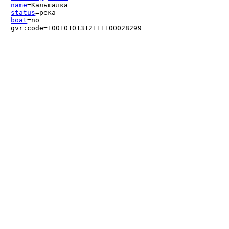
name
=Кальшалка
status
=река
boat
=no
gvr:code=10010101312111100028299