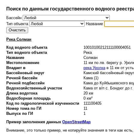
Поиск по данным государственного водного реестр
Бассейн
Тип объекта
Название
Река Солман
Код водного объекта
10010100212111100004051
Тип водного объекта
Река
Название
Солман
Местоположение
11 км по лв. берегу р. Урол
Впадает в
река Уролка
в 11 км от усть
Бассейновый округ
Камский бассейновый округ
Речной бассейн
Кама (1)
Речной подбассейн
Кама до Куйбышевского вод
Водохозяйственный участок
Кама от в/п с. Бондюг до г.
Длина водотока
20 км
Водосборная площадь
0 км²
Код по гидрологической изученности
111100405
Номер тома по ГИ
11
Выпуск по ГИ
1
Пример заполнения данных
OpenStreetMap
Внимание, это только пример, не копируйте значения в теги как есть,