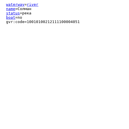
waterway
=
river
name
=Солман
status
=река
boat
=no
gvr:code=10010100212111100004051