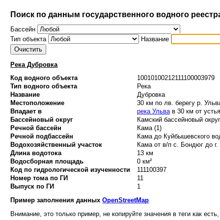
Поиск по данным государственного водного реестр
Бассейн
Тип объекта
Название
Река Дубровка
Код водного объекта
10010100212111100003979
Тип водного объекта
Река
Название
Дубровка
Местоположение
30 км по лв. берегу р. Ульв
Впадает в
река Ульва
в 30 км от усть
Бассейновый округ
Камский бассейновый округ
Речной бассейн
Кама (1)
Речной подбассейн
Кама до Куйбышевского вод
Водохозяйственный участок
Кама от в/п с. Бондюг до г.
Длина водотока
13 км
Водосборная площадь
0 км²
Код по гидрологической изученности
111100397
Номер тома по ГИ
11
Выпуск по ГИ
1
Пример заполнения данных
OpenStreetMap
Внимание, это только пример, не копируйте значения в теги как есть,