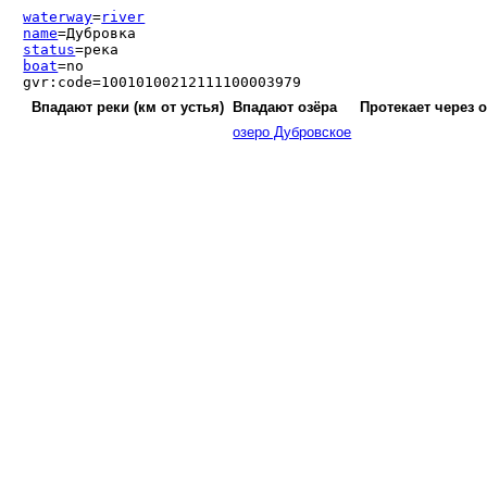
waterway
=
river
name
=Дубровка
status
=река
boat
=no
gvr:code=10010100212111100003979
Впадают реки (км от устья)
Впадают озёра
Протекает через 
озеро Дубровское