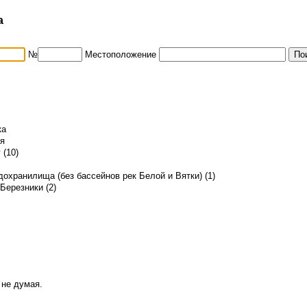
а
№
Местоположение
ка
ья
 (10)
охранилища (без бассейнов рек Белой и Вятки) (1)
 Березники (2)
 не думая.