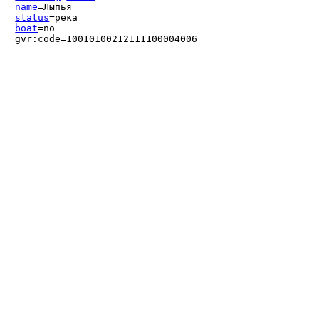
name
=Лыпья
status
=река
boat
=no
gvr:code=10010100212111100004006