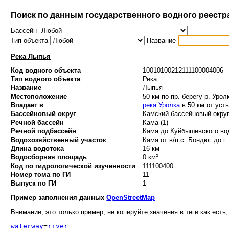
Поиск по данным государственного водного реестр
Бассейн
Тип объекта
Название
Река Лыпья
Код водного объекта
10010100212111100004006
Тип водного объекта
Река
Название
Лыпья
Местоположение
50 км по пр. берегу р. Урол
Впадает в
река Уролка
в 50 км от уст
Бассейновый округ
Камский бассейновый округ
Речной бассейн
Кама (1)
Речной подбассейн
Кама до Куйбышевского вод
Водохозяйственный участок
Кама от в/п с. Бондюг до г.
Длина водотока
16 км
Водосборная площадь
0 км²
Код по гидрологической изученности
111100400
Номер тома по ГИ
11
Выпуск по ГИ
1
Пример заполнения данных
OpenStreetMap
Внимание, это только пример, не копируйте значения в теги как есть,
waterway
=
river