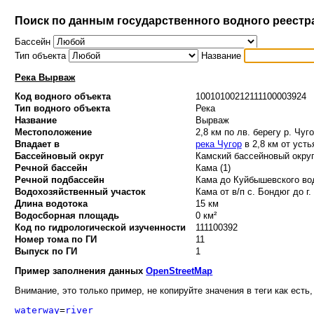
Поиск по данным государственного водного реестр
Бассейн
Тип объекта
Название
Река Вырваж
Код водного объекта
10010100212111100003924
Тип водного объекта
Река
Название
Вырваж
Местоположение
2,8 км по лв. берегу р. Чуг
Впадает в
река Чугор
в 2,8 км от усть
Бассейновый округ
Камский бассейновый округ
Речной бассейн
Кама (1)
Речной подбассейн
Кама до Куйбышевского вод
Водохозяйственный участок
Кама от в/п с. Бондюг до г.
Длина водотока
15 км
Водосборная площадь
0 км²
Код по гидрологической изученности
111100392
Номер тома по ГИ
11
Выпуск по ГИ
1
Пример заполнения данных
OpenStreetMap
Внимание, это только пример, не копируйте значения в теги как есть,
waterway
=
river