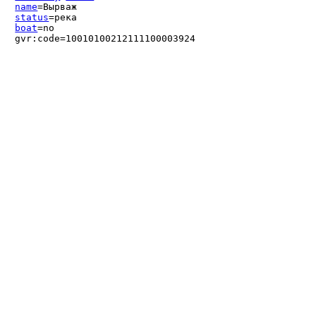
name
=Вырваж
status
=река
boat
=no
gvr:code=10010100212111100003924