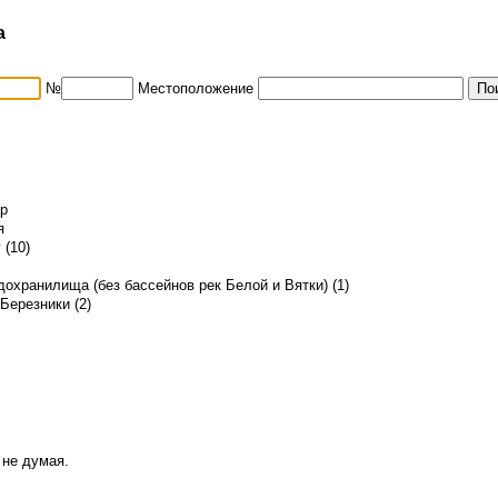
а
№
Местоположение
ор
я
 (10)
охранилища (без бассейнов рек Белой и Вятки) (1)
 Березники (2)
 не думая.