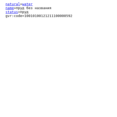
natural
=
water
name
=пруд без названия
status
=пруд
gvr:code=10010100121211100000592