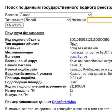
Поиск по данным государственного водного реестр
Бассейн
Тип объекта
Название
Пруд пруд без названия
Код водного объекта
10010100121211100000592
Тип водного объекта
Пруд
Название
пруд без названия
Местоположение
протекает р. Булач №307, в
Вытекает
река Булач
Бассейновый округ
Камский бассейновый округ
Речной бассейн
Кама (1)
Речной подбассейн
Кама до Куйбышевского вод
Водохозяйственный участок
Кама от истока до в/п с. Бо
Площадь водоёма
0,21 км²
Водосборная площадь
0 км²
Код по гидрологической изученности
211100059
Номер тома по ГИ
11
Выпуск по ГИ
1
Пример заполнения данных
OpenStreetMap
Внимание, это только пример, не копируйте значения в теги как есть,