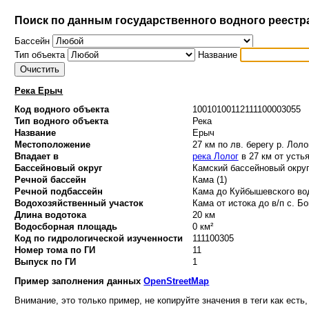
Поиск по данным государственного водного реестр
Бассейн
Тип объекта
Название
Река Ерыч
Код водного объекта
10010100112111100003055
Тип водного объекта
Река
Название
Ерыч
Местоположение
27 км по лв. берегу р. Лоло
Впадает в
река Лолог
в 27 км от усть
Бассейновый округ
Камский бассейновый округ
Речной бассейн
Кама (1)
Речной подбассейн
Кама до Куйбышевского вод
Водохозяйственный участок
Кама от истока до в/п с. Бо
Длина водотока
20 км
Водосборная площадь
0 км²
Код по гидрологической изученности
111100305
Номер тома по ГИ
11
Выпуск по ГИ
1
Пример заполнения данных
OpenStreetMap
Внимание, это только пример, не копируйте значения в теги как есть,