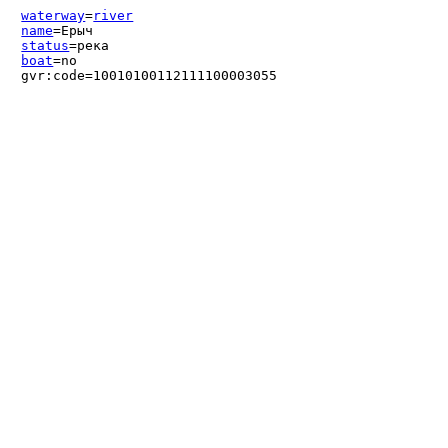
waterway
=
river
name
=Ерыч
status
=река
boat
=no
gvr:code=10010100112111100003055