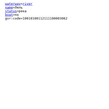
waterway
=
river
name
=Лель
status
=река
boat
=no
gvr:code=10010100112111100003062