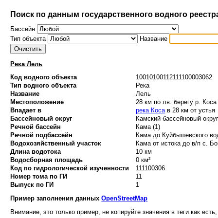
Поиск по данным государственного водного реестр
Бассейн
Тип объекта
Название
Река Лель
Код водного объекта
10010100112111100003062
Тип водного объекта
Река
Название
Лель
Местоположение
28 км по лв. берегу р. Коса
Впадает в
река Коса
в 28 км от устья
Бассейновый округ
Камский бассейновый округ
Речной бассейн
Кама (1)
Речной подбассейн
Кама до Куйбышевского вод
Водохозяйственный участок
Кама от истока до в/п с. Бо
Длина водотока
10 км
Водосборная площадь
0 км²
Код по гидрологической изученности
111100306
Номер тома по ГИ
11
Выпуск по ГИ
1
Пример заполнения данных
OpenStreetMap
Внимание, это только пример, не копируйте значения в теги как есть,