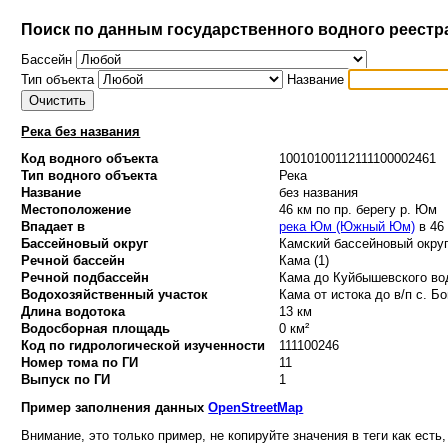
Поиск по данным государственного водного реестр
Бассейн
Тип объекта
Название
Река без названия
Код водного объекта
10010100112111100002461
Тип водного объекта
Река
Название
без названия
Местоположение
46 км по пр. берегу р. Юм
Впадает в
река Юм (Южный Юм)
в 46 
Бассейновый округ
Камский бассейновый округ
Речной бассейн
Кама (1)
Речной подбассейн
Кама до Куйбышевского вод
Водохозяйственный участок
Кама от истока до в/п с. Бо
Длина водотока
13 км
Водосборная площадь
0 км²
Код по гидрологической изученности
111100246
Номер тома по ГИ
11
Выпуск по ГИ
1
Пример заполнения данных
OpenStreetMap
Внимание, это только пример, не копируйте значения в теги как есть,