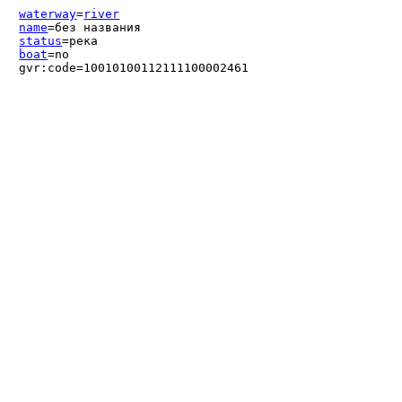
waterway
=
river
name
=без названия
status
=река
boat
=no
gvr:code=10010100112111100002461