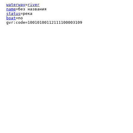
waterway
=
river
name
=без названия
status
=река
boat
=no
gvr:code=10010100112111100003109