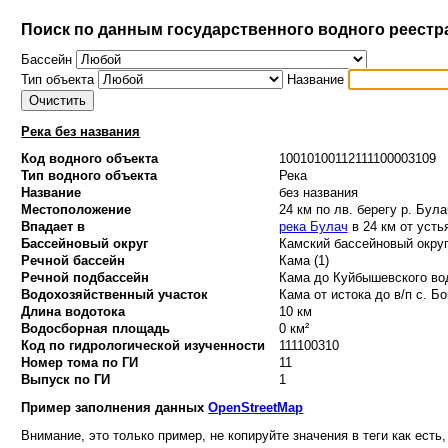
Поиск по данным государственного водного реестр
Бассейн
Тип объекта
Название
Река без названия
Код водного объекта
10010100112111100003109
Тип водного объекта
Река
Название
без названия
Местоположение
24 км по лв. берегу р. Бул
Впадает в
река Булач
в 24 км от усть
Бассейновый округ
Камский бассейновый округ
Речной бассейн
Кама (1)
Речной подбассейн
Кама до Куйбышевского вод
Водохозяйственный участок
Кама от истока до в/п с. Бо
Длина водотока
10 км
Водосборная площадь
0 км²
Код по гидрологической изученности
111100310
Номер тома по ГИ
11
Выпуск по ГИ
1
Пример заполнения данных
OpenStreetMap
Внимание, это только пример, не копируйте значения в теги как есть,