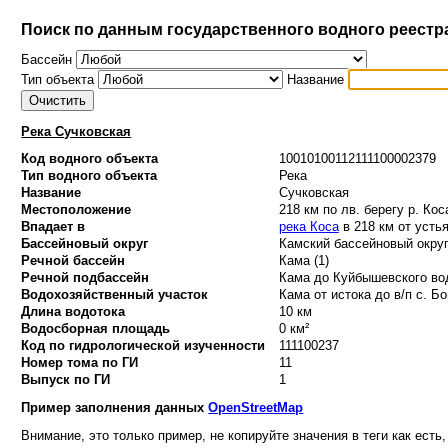
Поиск по данным государственного водного реестр
Бассейн
Тип объекта
Название
Река Сучковская
Код водного объекта
10010100112111100002379
Тип водного объекта
Река
Название
Сучковская
Местоположение
218 км по лв. берегу р. Кос
Впадает в
река Коса
в 218 км от усть
Бассейновый округ
Камский бассейновый округ
Речной бассейн
Кама (1)
Речной подбассейн
Кама до Куйбышевского вод
Водохозяйственный участок
Кама от истока до в/п с. Бо
Длина водотока
10 км
Водосборная площадь
0 км²
Код по гидрологической изученности
111100237
Номер тома по ГИ
11
Выпуск по ГИ
1
Пример заполнения данных
OpenStreetMap
Внимание, это только пример, не копируйте значения в теги как есть,