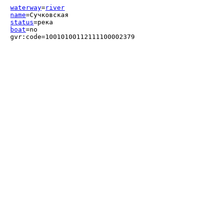
waterway
=
river
name
=Сучковская
status
=река
boat
=no
gvr:code=10010100112111100002379