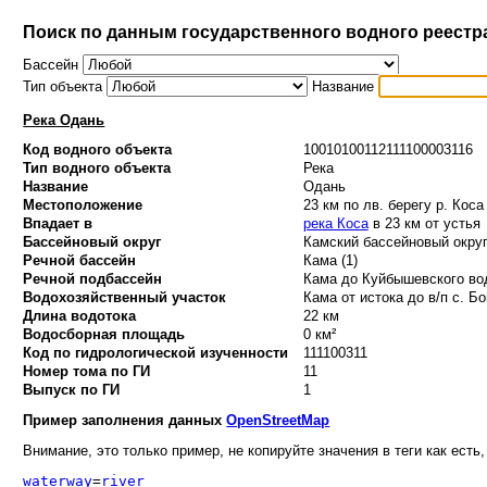
Поиск по данным государственного водного реестр
Бассейн
Тип объекта
Название
Река Одань
Код водного объекта
10010100112111100003116
Тип водного объекта
Река
Название
Одань
Местоположение
23 км по лв. берегу р. Коса
Впадает в
река Коса
в 23 км от устья
Бассейновый округ
Камский бассейновый округ
Речной бассейн
Кама (1)
Речной подбассейн
Кама до Куйбышевского вод
Водохозяйственный участок
Кама от истока до в/п с. Бо
Длина водотока
22 км
Водосборная площадь
0 км²
Код по гидрологической изученности
111100311
Номер тома по ГИ
11
Выпуск по ГИ
1
Пример заполнения данных
OpenStreetMap
Внимание, это только пример, не копируйте значения в теги как есть,
waterway
=
river