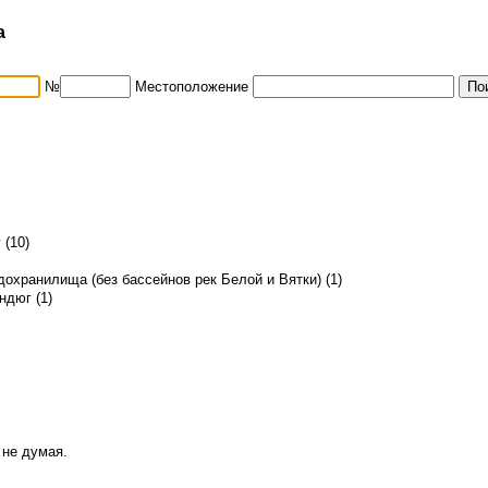
а
№
Местоположение
 (10)
охранилища (без бассейнов рек Белой и Вятки) (1)
ндюг (1)
 не думая.