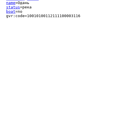
name
=Одань
status
=река
boat
=no
gvr:code=10010100112111100003116