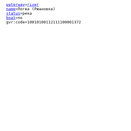
waterway
=
river
name
=Погва (Ржановка)
status
=река
boat
=no
gvr:code=10010100112111100001372