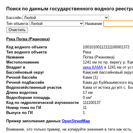
Поиск по данным государственного водного реестр
Бассейн
Тип объекта
Название
Река Погва (Ржановка)
Код водного объекта
10010100112111100001372
Тип водного объекта
Река
Название
Погва (Ржановка)
Местоположение
1241 км по пр. берегу р. Ка
Впадает в
река КАМА
в 1241 км от ус
Бассейновый округ
Камский бассейновый округ
Речной бассейн
Кама (1)
Речной подбассейн
Кама до Куйбышевского вод
Водохозяйственный участок
Кама от истока до в/п с. Бо
Длина водотока
17 км
Водосборная площадь
0 км²
Код по гидрологической изученности
111100137
Номер тома по ГИ
11
Выпуск по ГИ
1
Пример заполнения данных
OpenStreetMap
Внимание, это только пример, не копируйте значения в теги как есть,