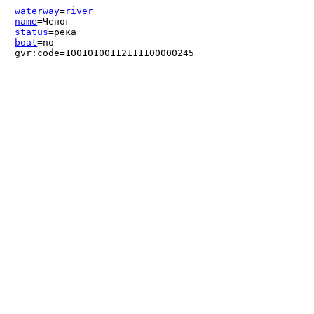
waterway
=
river
name
=Ченог
status
=река
boat
=no
gvr:code=10010100112111100000245