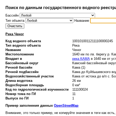
Поиск по данным государственного водного реестр
Бассейн
Тип объекта
Название
Река Ченог
Код водного объекта
10010100112111100000245
Тип водного объекта
Река
Название
Ченог
Местоположение
1640 км по лв. берегу р. К
Впадает в
река КАМА
в 1640 км от ус
Бассейновый округ
Камский бассейновый округ
Речной бассейн
Кама (1)
Речной подбассейн
Кама до Куйбышевского вод
Водохозяйственный участок
Кама от истока до в/п с. Бо
Длина водотока
26 км
Водосборная площадь
0 км²
Код по гидрологической изученности
111100024
Номер тома по ГИ
11
Выпуск по ГИ
1
Пример заполнения данных
OpenStreetMap
Внимание, это только пример, не копируйте значения в теги как есть,