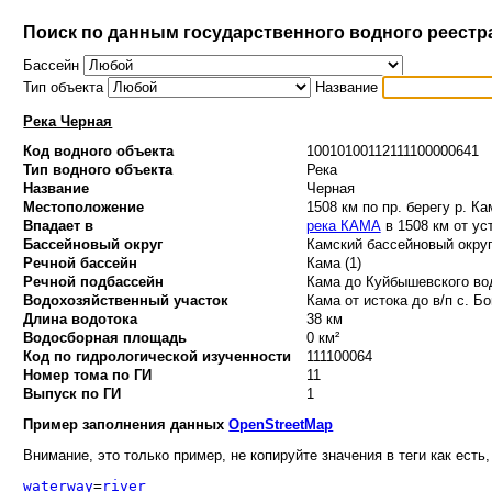
Поиск по данным государственного водного реестр
Бассейн
Тип объекта
Название
Река Черная
Код водного объекта
10010100112111100000641
Тип водного объекта
Река
Название
Черная
Местоположение
1508 км по пр. берегу р. Ка
Впадает в
река КАМА
в 1508 км от ус
Бассейновый округ
Камский бассейновый округ
Речной бассейн
Кама (1)
Речной подбассейн
Кама до Куйбышевского вод
Водохозяйственный участок
Кама от истока до в/п с. Бо
Длина водотока
38 км
Водосборная площадь
0 км²
Код по гидрологической изученности
111100064
Номер тома по ГИ
11
Выпуск по ГИ
1
Пример заполнения данных
OpenStreetMap
Внимание, это только пример, не копируйте значения в теги как есть,
waterway
=
river