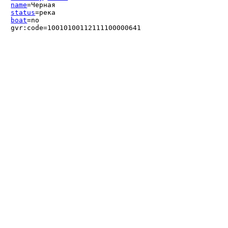
name
=Черная
status
=река
boat
=no
gvr:code=10010100112111100000641