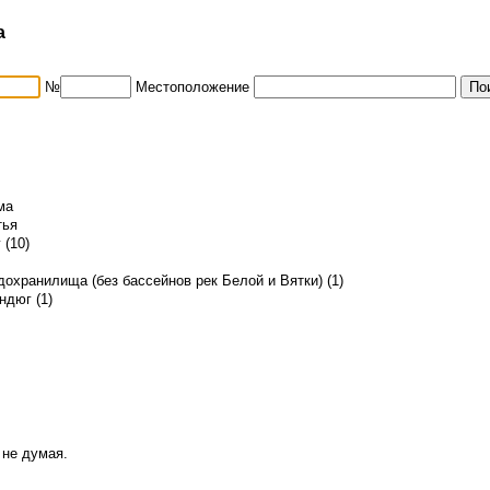
а
№
Местоположение
ма
тья
 (10)
охранилища (без бассейнов рек Белой и Вятки) (1)
ндюг (1)
 не думая.