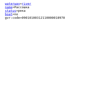
waterway
=
river
name
=Рассошка
status
=река
boat
=no
gvr:code=09010100312110000018970