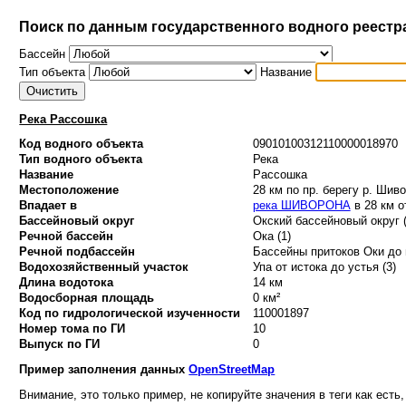
Поиск по данным государственного водного реестр
Бассейн
Тип объекта
Название
Река Рассошка
Код водного объекта
09010100312110000018970
Тип водного объекта
Река
Название
Рассошка
Местоположение
28 км по пр. берегу р. Шив
Впадает в
река ШИВОРОНА
в 28 км о
Бассейновый округ
Окский бассейновый округ (
Речной бассейн
Ока (1)
Речной подбассейн
Бассейны притоков Оки до 
Водохозяйственный участок
Упа от истока до устья (3)
Длина водотока
14 км
Водосборная площадь
0 км²
Код по гидрологической изученности
110001897
Номер тома по ГИ
10
Выпуск по ГИ
0
Пример заполнения данных
OpenStreetMap
Внимание, это только пример, не копируйте значения в теги как есть,