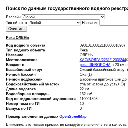
Поиск по данным государственного водного реестр
Бассейн
Тип объекта
Название
Река ОЛЕНЬ
Код водного объекта
09010100312110000018987
Тип водного объекта
Река
Название
ОЛЕНЬ
Местоположение
КАС/ВОЛГА/2231/1203/244
/
Впадает в
река ШИВОРОНА
в 20 км о
Бассейновый округ
Окский бассейновый округ (
Речной бассейн
Ока (1)
Речной подбассейн
Бассейны притоков Оки до 
Водохозяйственный участок
Упа от истока до устья (3)
Длина водотока
22 км
Водосборная площадь
132 км²
Код по гидрологической изученности
110001898
Номер тома по ГИ
10
Выпуск по ГИ
0
Пример заполнения данных
OpenStreetMap
Внимание, это только пример, не копируйте значения в теги как есть,