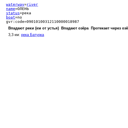
waterway
=
river
name
=ОЛЕНЬ
status
=река
boat
=no
gvr:code=09010100312110000018987
Впадают реки (км от устья)
Впадают озёра
Протекает через оз
3,3 км:
река Батурка