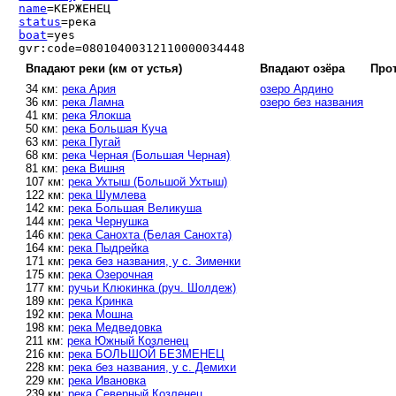
name
=КЕРЖЕНЕЦ
status
=река
boat
=yes
gvr:code=08010400312110000034448
Впадают реки (км от устья)
Впадают озёра
Прот
34 км:
река Ария
озеро Ардино
36 км:
река Ламна
озеро без названия
41 км:
река Ялокша
50 км:
река Большая Куча
63 км:
река Пугай
68 км:
река Черная (Большая Черная)
81 км:
река Вишня
107 км:
река Ухтыш (Большой Ухтыш)
122 км:
река Шумлева
142 км:
река Большая Великуша
144 км:
река Чернушка
146 км:
река Санохта (Белая Санохта)
164 км:
река Пыдрейка
171 км:
река без названия, у с. Зименки
175 км:
река Озерочная
177 км:
ручьи Клюкинка (руч. Шолдеж)
189 км:
река Кринка
192 км:
река Мошна
198 км:
река Медведовка
211 км:
река Южный Козленец
216 км:
река БОЛЬШОЙ БЕЗМЕНЕЦ
228 км:
река без названия, у с. Демихи
229 км:
река Ивановка
239 км:
река Северный Козленец