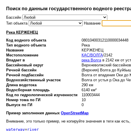
Поиск по данным государственного водного реестр
Бассейн
Тип объекта
Название
Река КЕРЖЕНЕЦ
Код водного объекта
08010400312110000034448
Тип водного объекта
Река
Название
КЕРЖЕНЕЦ
Местоположение
КАС/ВОЛГА
/2142
Впадает в
река Волга
в 2142 км от ус
Бассейновый округ
Верхневолжский бассейновы
Речной бассейн
(Верхняя) Волга до Куйбыше
Речной подбассейн
Волга от впадения Оки до 
Водохозяйственный участок
Волга от устья р.Ока до Че
Длина водотока
290 км
Водосборная площадь
6140 км²
Код по гидрологической изученности
110003444
Номер тома по ГИ
10
Выпуск по ГИ
0
Пример заполнения данных
OpenStreetMap
Внимание, это только пример, не копируйте значения в теги как есть,
waterway
=
river