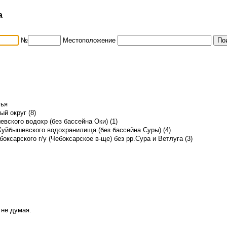
а
№
Местоположение
тья
й округ (8)
вского водохр (без бассейна Оки) (1)
Куйбышевского водохранилища (без бассейна Суры) (4)
боксарского г/у (Чебоксарское в-ще) без рр.Сура и Ветлуга (3)
 не думая.