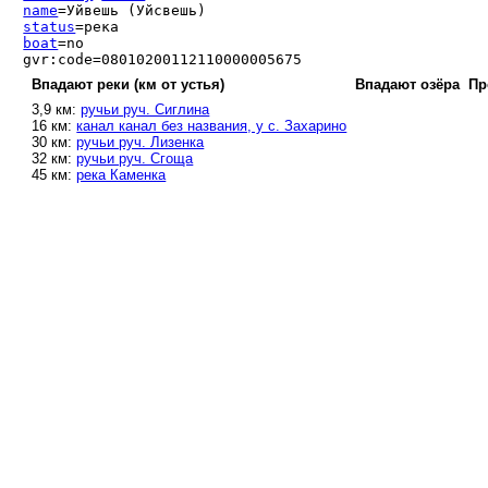
name
=Уйвешь (Уйсвешь)
status
=река
boat
=no
gvr:code=08010200112110000005675
Впадают реки (км от устья)
Впадают озёра
Пр
3,9 км:
ручьи руч. Сиглина
16 км:
канал канал без названия, у с. Захарино
30 км:
ручьи руч. Лизенка
32 км:
ручьи руч. Сгоща
45 км:
река Каменка