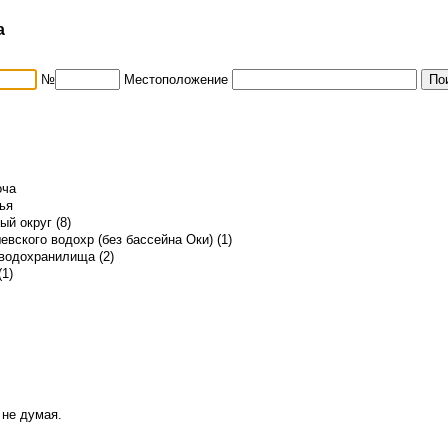
а
№
Местоположение
оча
тья
й округ (8)
вского водохр (без бассейна Оки) (1)
водохранилища (2)
(1)
 не думая.