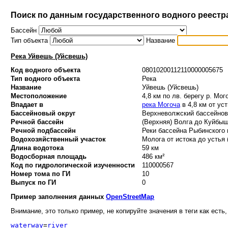
Поиск по данным государственного водного реестр
Бассейн
Тип объекта
Название
Река Уйвешь (Уйсвешь)
Код водного объекта
08010200112110000005675
Тип водного объекта
Река
Название
Уйвешь (Уйсвешь)
Местоположение
4,8 км по лв. берегу р. Мог
Впадает в
река Могоча
в 4,8 км от ус
Бассейновый округ
Верхневолжский бассейновы
Речной бассейн
(Верхняя) Волга до Куйбыше
Речной подбассейн
Реки бассейна Рыбинского 
Водохозяйственный участок
Молога от истока до устья 
Длина водотока
59 км
Водосборная площадь
486 км²
Код по гидрологической изученности
110000567
Номер тома по ГИ
10
Выпуск по ГИ
0
Пример заполнения данных
OpenStreetMap
Внимание, это только пример, не копируйте значения в теги как есть,
waterway
=
river