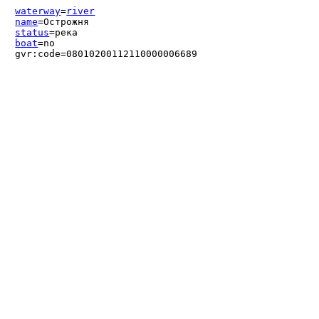
waterway
=
river
name
=Острожня
status
=река
boat
=no
gvr:code=08010200112110000006689