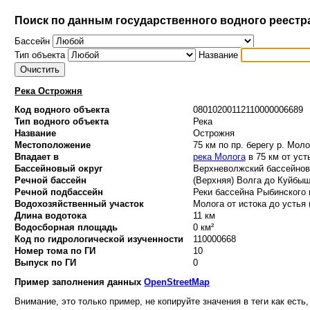
Поиск по данным государственного водного реестр
Бассейн
Тип объекта
Название
Река Острожня
Код водного объекта
08010200112110000006689
Тип водного объекта
Река
Название
Острожня
Местоположение
75 км по пр. берегу р. Моло
Впадает в
река Молога
в 75 км от уст
Бассейновый округ
Верхневолжский бассейновы
Речной бассейн
(Верхняя) Волга до Куйбыше
Речной подбассейн
Реки бассейна Рыбинского 
Водохозяйственный участок
Молога от истока до устья 
Длина водотока
11 км
Водосборная площадь
0 км²
Код по гидрологической изученности
110000668
Номер тома по ГИ
10
Выпуск по ГИ
0
Пример заполнения данных
OpenStreetMap
Внимание, это только пример, не копируйте значения в теги как есть,