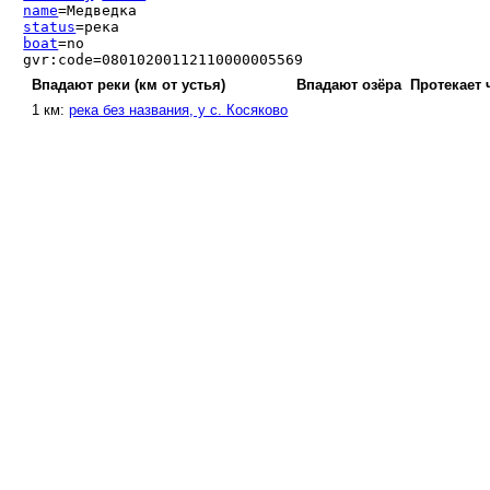
name
=Медведка
status
=река
boat
=no
gvr:code=08010200112110000005569
Впадают реки (км от устья)
Впадают озёра
Протекает 
1 км:
река без названия, у с. Косяково