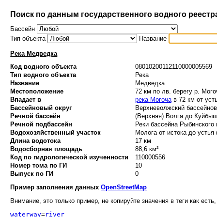
Поиск по данным государственного водного реестр
Бассейн
Тип объекта
Название
Река Медведка
Код водного объекта
08010200112110000005569
Тип водного объекта
Река
Название
Медведка
Местоположение
72 км по лв. берегу р. Мого
Впадает в
река Могоча
в 72 км от уст
Бассейновый округ
Верхневолжский бассейновы
Речной бассейн
(Верхняя) Волга до Куйбыше
Речной подбассейн
Реки бассейна Рыбинского 
Водохозяйственный участок
Молога от истока до устья 
Длина водотока
17 км
Водосборная площадь
88,6 км²
Код по гидрологической изученности
110000556
Номер тома по ГИ
10
Выпуск по ГИ
0
Пример заполнения данных
OpenStreetMap
Внимание, это только пример, не копируйте значения в теги как есть,
waterway
=
river