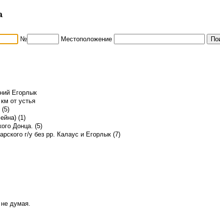
а
№
Местоположение
дний Егорлык
 км от устья
(5)
ейна) (1)
ого Донца. (5)
рского г/у без рр. Калаус и Егорлык (7)
 не думая.