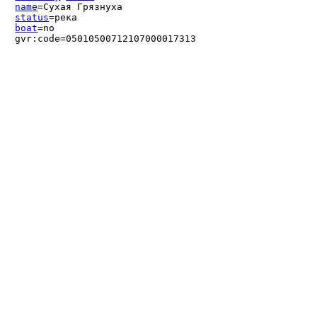
name
=Сухая Грязнуха
status
=река
boat
=no
gvr:code=05010500712107000017313