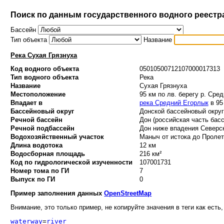
Поиск по данным государственного водного реестр
Бассейн
Тип объекта
Название
Река Сухая Грязнуха
Код водного объекта
05010500712107000017313
Тип водного объекта
Река
Название
Сухая Грязнуха
Местоположение
95 км по лв. берегу р. Сре
Впадает в
река Средний Егорлык
в 95
Бассейновый округ
Донской бассейновый округ 
Речной бассейн
Дон (российская часть басс
Речной подбассейн
Дон ниже впадения Северск
Водохозяйственный участок
Маныч от истока до Пролета
Длина водотока
12 км
Водосборная площадь
216 км²
Код по гидрологической изученности
107001731
Номер тома по ГИ
7
Выпуск по ГИ
0
Пример заполнения данных
OpenStreetMap
Внимание, это только пример, не копируйте значения в теги как есть,
waterway
=
river